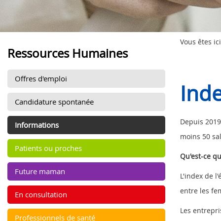
Vous êtes ici
Ressources Humaines
Offres d'emploi
Ind
Candidature spontanée
Depuis 2019,
Informations
moins 50 sal
Patients ou proches
Qu'est-ce qu
Future maman
L'index de l
entre les f
En consultation
Les entrepri
Professionnels de santé