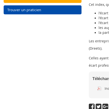
Cet index, q
Trouver un praticien
l'écar
l'écar
l'écar
les au
la par
Les entrepri
(Dreets).
Celles ayant
écart profe
Télécha
In