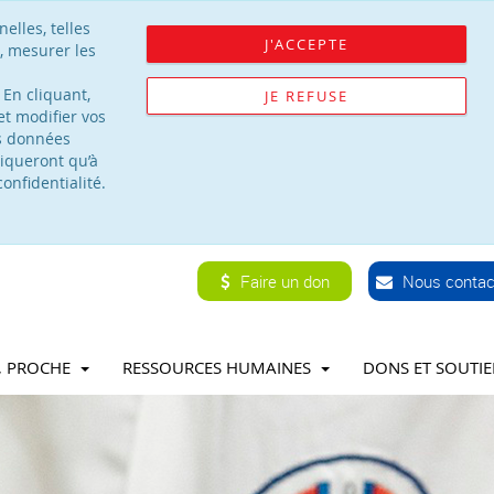
elles, telles
J'ACCEPTE
, mesurer les
 En cliquant,
JE REFUSE
t modifier vos
os données
iqueront qu’à
onfidentialité.
Faire un don
Nous contac
T, PROCHE
RESSOURCES HUMAINES
DONS ET SOUTI